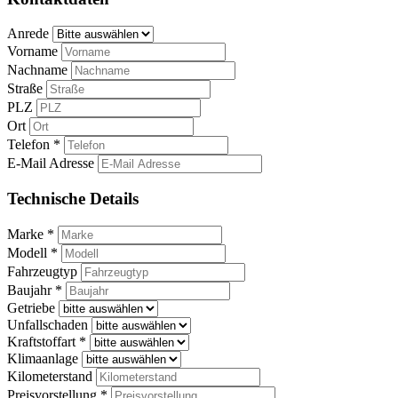
Anrede
Vorname
Nachname
Straße
PLZ
Ort
Telefon *
E-Mail Adresse
Technische Details
Marke *
Modell *
Fahrzeugtyp
Baujahr *
Getriebe
Unfallschaden
Kraftstoffart *
Klimaanlage
Kilometerstand
Preisvorstellung *