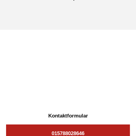
Jetzt kostenlose Autoankauf
in Elbtal beauftragen
Täglich von 08:00 bis 20:00 Uhr für Sie erreichbar
Kontaktformular
015788028646