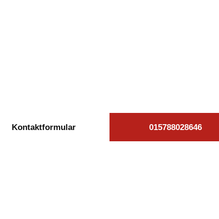
kostenlose Autoan
iedrich beauftrag
äglich von 08:00 bis 20:00 Uhr für Sie erreichb
Kontaktformular
015788028646