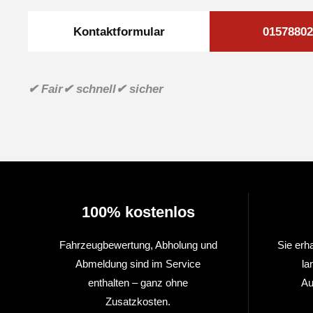
Kontaktformular
01578802
✔ Fair
✔ schnell
✔ sicher
100% kostenlos
Fahrzeugbewertung, Abholung und
Sie erh
Abmeldung sind im Service
la
enthalten – ganz ohne
Au
Zusatzkosten.