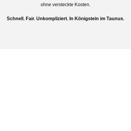
ohne versteckte Kosten.
Schnell. Fair. Unkompliziert. In Königstein im Taunus.
Jetzt kostenlose Autoankauf
in Königstein im Taunus
beauftragen
Täglich von 08:00 bis 20:00 Uhr für Sie erreichbar