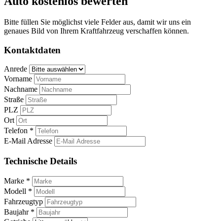
Auto kostenlos bewerten
Bitte füllen Sie möglichst viele Felder aus, damit wir uns ein
genaues Bild von Ihrem Kraftfahrzeug verschaffen können.
Kontaktdaten
Anrede
Vorname
Nachname
Straße
PLZ
Ort
Telefon *
E-Mail Adresse
Technische Details
Marke *
Modell *
Fahrzeugtyp
Baujahr *