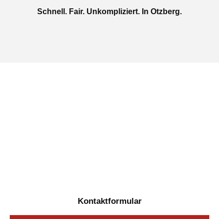
Schnell. Fair. Unkompliziert. In Otzberg.
Jetzt kostenlose Autoankauf
in Otzberg beauftragen
Täglich von 08:00 bis 20:00 Uhr für Sie erreichbar
Kontaktformular