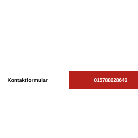
kostenlose Autoan
chenberg beauft
äglich von 08:00 bis 20:00 Uhr für Sie erreichb
Kontaktformular
015788028646