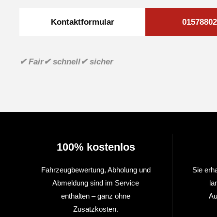
Kontaktformular
01578802
✔ Fair
✔ schnell
✔ sicher
100% kostenlos
Fahrzeugbewertung, Abholung und
Sie erh
Abmeldung sind im Service
la
enthalten – ganz ohne
Au
Zusatzkosten.